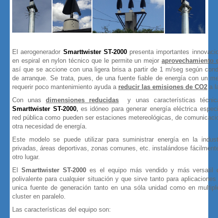
El aerogenerador
Smarttwister ST-2000
presenta importantes innovac
en espiral en nylon técnico que le permite un mejor
aprovechamiento d
así que se accione con una ligera brisa a partir de 1 m/seg según con
de arranque. Se trata, pues, de una fuente fiable de energía con un 
requerir poco mantenimiento ayuda a
reducir las emisiones
de CO2
a l
Con unas
dimensiones reducidas
y unas características técnica
Smarttwister ST-2000
,
es idóneo para generar energía eléctrica espe
red pública como pueden ser estaciones metereológicas, de comunicacio
otra necesidad de energía.
Este modelo se puede utilizar para suministrar energía en la indus
privadas, áreas deportivas, zonas comunes, etc. instalándose fácilmente
otro lugar.
El
Smarttwister ST-2000
es el equipo más vendido y más versatil 
polivalente para cualquier situación y que sirve tanto para aplicacione
unica fuente de generación tanto en una sóla unidad como en multip
cluster en paralelo.
Las características del equipo son: