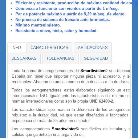
Eficiente y resistente, producción de máxima cantidad de energ
Comienza a funcionar con vientos a partir de 1 m/seg.
Par de potencia máximo a partir de 8,29 m/seg. de viento
No precisa de sistema de frenado ante tormentas.
Mínimo mantenimiento.
Resistente a nieve, hielo, calor y humedad.
INFO
CARACTERISTICAS
APLICACIONES
DESCARGAS
TOLERANCIAS
SEGURIDAD
Toda la gama de aerogeneradores de
Smarttwister
©
son fabricados í
España sin tener que importar ninguna pieza ni accesorio, y son 
renovables. Abarcan un amplio campo de potencias a fin de dar servici
Todos los aerogeneradores están elaborados siguiendo un estricto
internacionales ISO. Igualmente las características del mismo están 
normas internacionales como son la propia
UNE 61400-2
.
Las características que marcan la diferencia de los aerogenerador
robustez y la durabilidad, ya que están diseñados y fabricados con
experiencia de más de 25 años en el sector.
Los aerogeneradores
Smarttwister
©
son fáciles de instalar y son 
calidad que garantizan una larga vida útil.